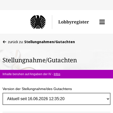
Direk
zum
Men
Lobbyregister
Inhal
öffne
Sie
zurück zu:
Stellungnahmen/Gutachten
befinden
sich
Stellungnahme/Gutachten
hier:
Inhalte beruhen auf Angaben der IV -
Infos
Version der Stellungnahme/des Gutachtens