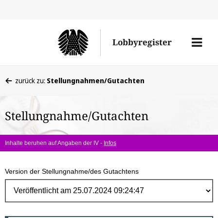
Direk
zum
Men
Lobbyregister
Inhal
öffne
Sie
zurück zu:
Stellungnahmen/Gutachten
befinden
sich
Stellungnahme/Gutachten
hier:
Inhalte beruhen auf Angaben der IV -
Infos
Version der Stellungnahme/des Gutachtens