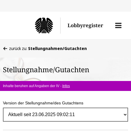
Direk
zum
Men
Lobbyregister
Inhal
öffne
Sie
zurück zu:
Stellungnahmen/Gutachten
befinden
sich
Stellungnahme/Gutachten
hier:
Inhalte beruhen auf Angaben der IV -
Infos
Version der Stellungnahme/des Gutachtens