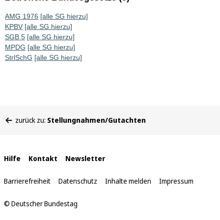
AMG 1976
[alle SG hierzu]
KPBV
[alle SG hierzu]
SGB 5
[alle SG hierzu]
MPDG
[alle SG hierzu]
StrlSchG
[alle SG hierzu]
Sie
zurück zu:
Stellungnahmen/Gutachten
befinden
sich
hier:
Interne
Hilfe
Kontakt
Newsletter
Links
Barrierefreiheit
Datenschutz
Inhalte melden
Impressum
© Deutscher Bundestag