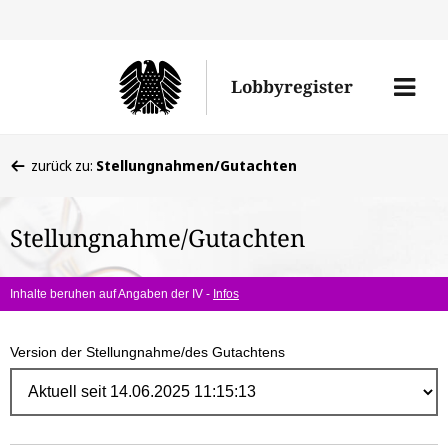
Direk
zum
Men
Lobbyregister
Inhal
öffne
Sie
zurück zu:
Stellungnahmen/Gutachten
befinden
sich
Stellungnahme/Gutachten
hier:
Inhalte beruhen auf Angaben der IV -
Infos
Version der Stellungnahme/des Gutachtens