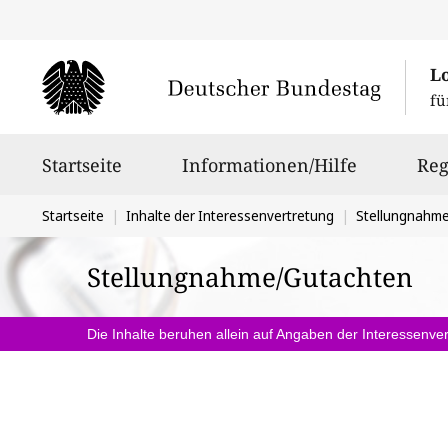
L
fü
Hauptnavigation
Startseite
Informationen/Hilfe
Reg
Sie
Startseite
Inhalte der Interessenvertretung
Stellungnahm
befinden
Stellungnahme/Gutachten
sich
hier:
Die Inhalte beruhen allein auf Angaben der Interessenver