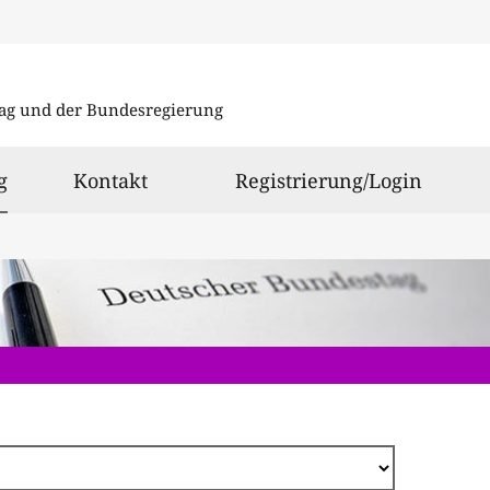
Direkt
zum
ag und der Bundesregierung
Inhalt
ausgewählt
g
Kontakt
Registrierung/Login