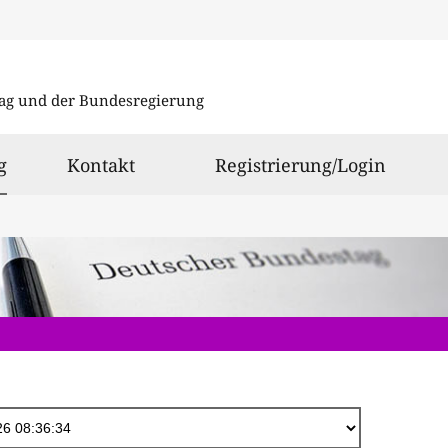
Direkt
zum
ag und der Bundesregierung
Inhalt
ausgewählt
g
Kontakt
Registrierung/Login