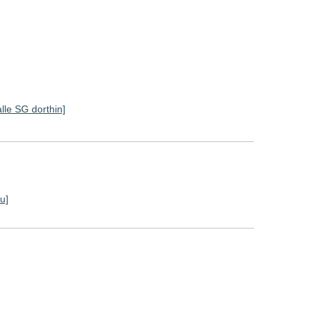
alle SG dorthin]
u]