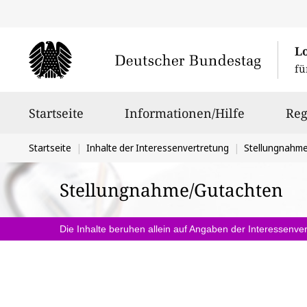
L
fü
Hauptnavigation
Startseite
Informationen/Hilfe
Reg
Sie
Startseite
Inhalte der Interessenvertretung
Stellungnahm
befinden
Stellungnahme/Gutachten
sich
hier:
Die Inhalte beruhen allein auf Angaben der Interessenver