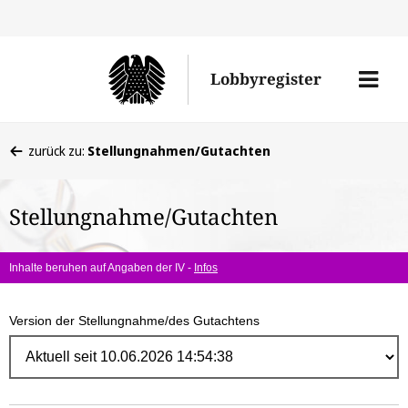
Direk
zum
Men
Lobbyregister
Inhal
öffne
Sie
zurück zu:
Stellungnahmen/Gutachten
befinden
sich
Stellungnahme/Gutachten
hier:
Inhalte beruhen auf Angaben der IV -
Infos
Version der Stellungnahme/des Gutachtens