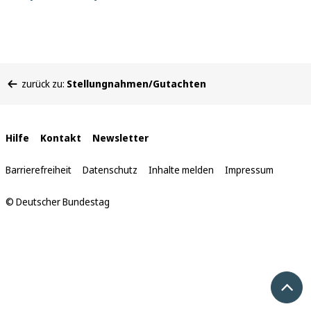
Sie
zurück zu:
Stellungnahmen/Gutachten
befinden
sich
hier:
Interne
Hilfe
Kontakt
Newsletter
Links
Barrierefreiheit
Datenschutz
Inhalte melden
Impressum
© Deutscher Bundestag
Nach