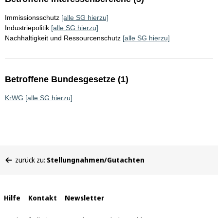
Immissionsschutz
[alle SG hierzu]
Industriepolitik
[alle SG hierzu]
Nachhaltigkeit und Ressourcenschutz
[alle SG hierzu]
Betroffene Bundesgesetze (1)
KrWG
[alle SG hierzu]
Sie
zurück zu:
Stellungnahmen/Gutachten
befinden
sich
hier:
Interne
Hilfe
Kontakt
Newsletter
Links