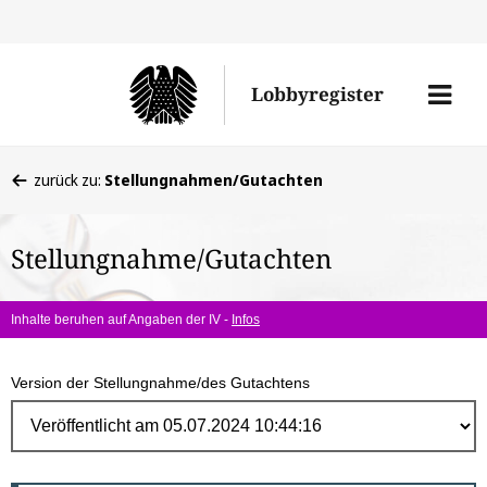
Direk
zum
Men
Lobbyregister
Inhal
öffne
Sie
zurück zu:
Stellungnahmen/Gutachten
befinden
sich
Stellungnahme/Gutachten
hier:
Inhalte beruhen auf Angaben der IV -
Infos
Version der Stellungnahme/des Gutachtens