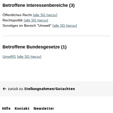
Betroffene Interessenbereiche (3)
Öffentliches Recht
[alle SG hierzu]
Rechtspolitik
[alle SG hierzu]
Sonstiges im Bereich "Umwelt"
[alle SG hierzu]
Betroffene Bundesgesetze (1)
UmwRG
[alle SG hierzu]
Sie
zurück zu:
Stellungnahmen/Gutachten
befinden
sich
hier:
Interne
Hilfe
Kontakt
Newsletter