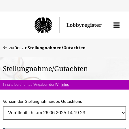
Direk
zum
Men
Lobbyregister
Inhal
öffne
Sie
zurück zu:
Stellungnahmen/Gutachten
befinden
sich
Stellungnahme/Gutachten
hier:
Inhalte beruhen auf Angaben der IV -
Infos
Version der Stellungnahme/des Gutachtens