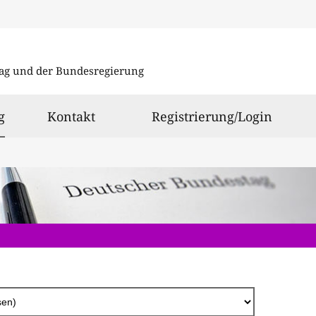
Direkt
zum
ag und der Bundesregierung
Inhalt
ausgewählt
g
Kontakt
Registrierung/Login