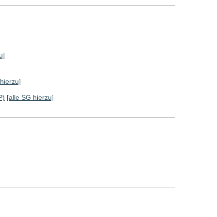
u]
 hierzu]
P)
[alle SG hierzu]