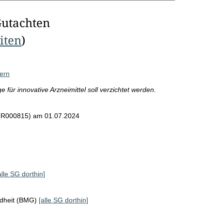
Gutachten
eiten
)
dern
e für innovative Arzneimittel soll verzichtet werden.
 (R000815)
am 01.07.2024
alle SG dorthin]
ndheit (BMG)
[alle SG dorthin]