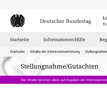
L
fü
Hauptnavigation
Startseite
Informationen/Hilfe
Reg
Sie
Startseite
Inhalte der Interessenvertretung
Stellungnahm
befinden
Stellungnahme/Gutachten
sich
hier:
Die Inhalte beruhen allein auf Angaben der Interessenver