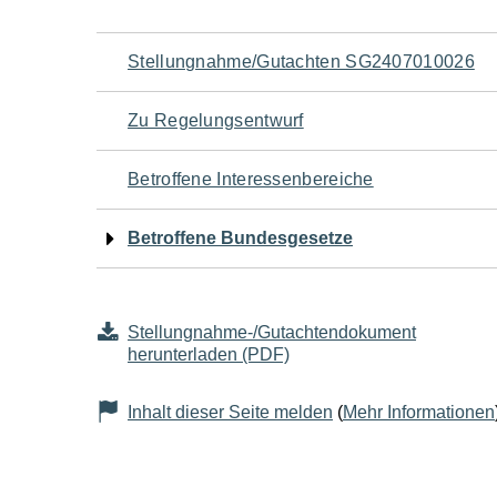
Navigation
Stellungnahme/Gutachten SG2407010026
für
Zu Regelungsentwurf
den
Betroffene Interessenbereiche
Seiteninhalt
Betroffene Bundesgesetze
Stellungnahme-/Gutachtendokument
herunterladen (PDF)
Inhalt dieser Seite melden
(
Mehr Informationen