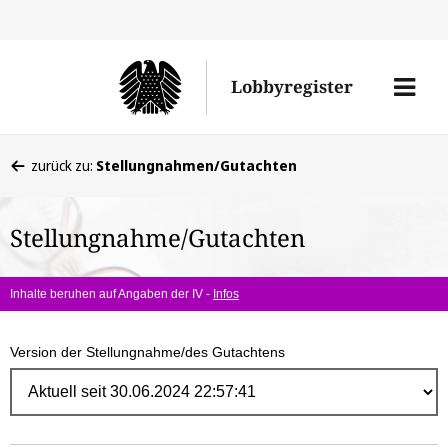
Direk
zum
Men
Lobbyregister
Inhal
öffne
Sie
zurück zu:
Stellungnahmen/Gutachten
befinden
sich
Stellungnahme/Gutachten
hier:
Inhalte beruhen auf Angaben der IV -
Infos
Version der Stellungnahme/des Gutachtens