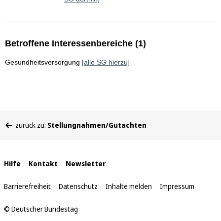
Betroffene Interessenbereiche (1)
Gesundheitsversorgung
[alle SG hierzu]
Sie
zurück zu:
Stellungnahmen/Gutachten
befinden
sich
hier:
Interne
Hilfe
Kontakt
Newsletter
Links
Barrierefreiheit
Datenschutz
Inhalte melden
Impressum
© Deutscher Bundestag