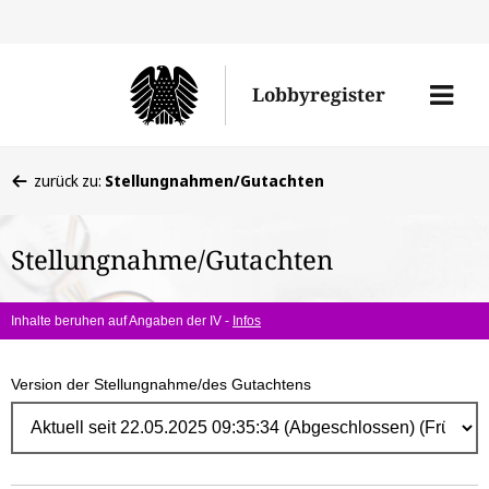
Direk
zum
Men
Lobbyregister
Inhal
öffne
Sie
zurück zu:
Stellungnahmen/Gutachten
befinden
sich
Stellungnahme/Gutachten
hier:
Inhalte beruhen auf Angaben der IV -
Infos
Version der Stellungnahme/des Gutachtens