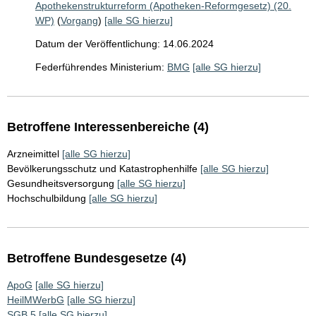
Apothekenstrukturreform (Apotheken-Reformgesetz) (20.
WP)
(
Vorgang
)
[alle SG hierzu]
Datum der Veröffentlichung: 14.06.2024
Federführendes Ministerium:
BMG
[alle SG hierzu]
Betroffene Interessenbereiche (4)
Arzneimittel
[alle SG hierzu]
Bevölkerungsschutz und Katastrophenhilfe
[alle SG hierzu]
Gesundheitsversorgung
[alle SG hierzu]
Hochschulbildung
[alle SG hierzu]
Betroffene Bundesgesetze (4)
ApoG
[alle SG hierzu]
HeilMWerbG
[alle SG hierzu]
SGB 5
[alle SG hierzu]