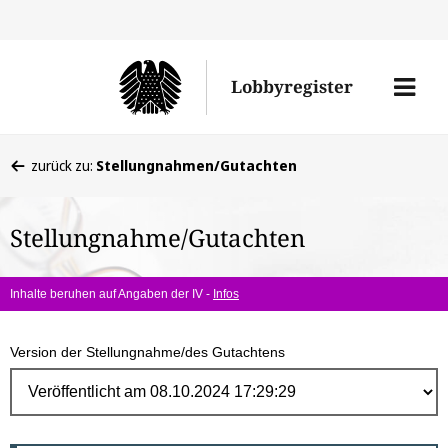
Direk
zum
Men
Lobbyregister
Inhal
öffne
Sie
zurück zu:
Stellungnahmen/Gutachten
befinden
sich
Stellungnahme/Gutachten
hier:
Inhalte beruhen auf Angaben der IV -
Infos
Version der Stellungnahme/des Gutachtens