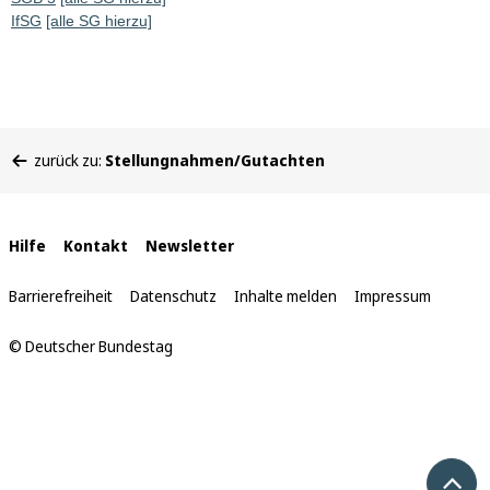
IfSG
[alle SG hierzu]
Sie
zurück zu:
Stellungnahmen/Gutachten
befinden
sich
hier:
Interne
Hilfe
Kontakt
Newsletter
Links
Barrierefreiheit
Datenschutz
Inhalte melden
Impressum
© Deutscher Bundestag
Nach