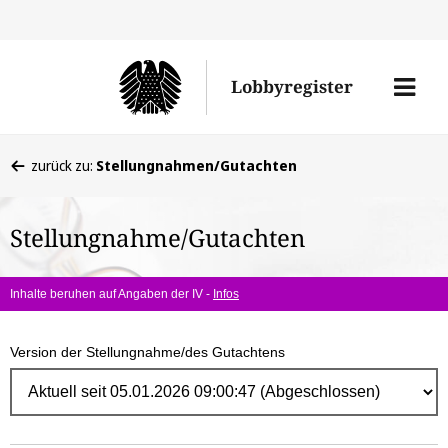
Direk
zum
Men
Lobbyregister
Inhal
öffne
Sie
zurück zu:
Stellungnahmen/Gutachten
befinden
sich
Stellungnahme/Gutachten
hier:
Inhalte beruhen auf Angaben der IV -
Infos
Version der Stellungnahme/des Gutachtens