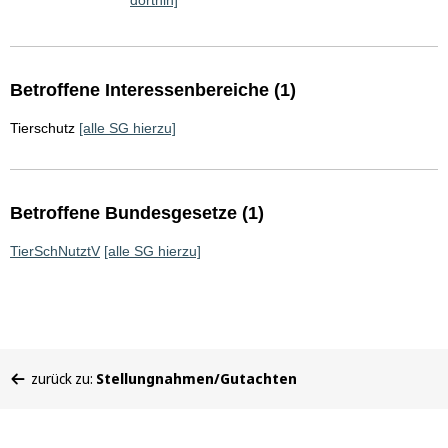
dorthin]
Betroffene Interessenbereiche (1)
Tierschutz
[alle SG hierzu]
Betroffene Bundesgesetze (1)
TierSchNutztV
[alle SG hierzu]
Sie
zurück zu:
Stellungnahmen/Gutachten
befinden
sich
hier: