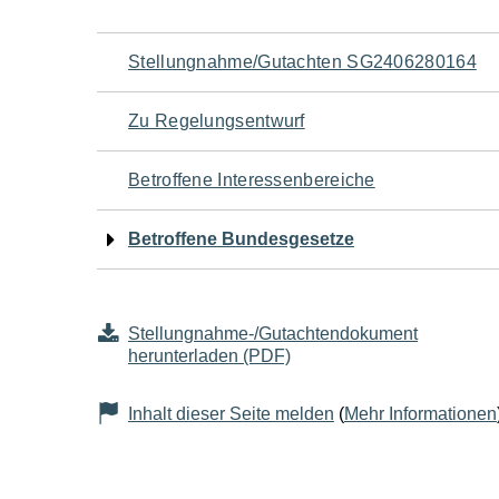
Navigation
Stellungnahme/Gutachten SG2406280164
für
Zu Regelungsentwurf
den
Betroffene Interessenbereiche
Seiteninhalt
Betroffene Bundesgesetze
Stellungnahme-/Gutachtendokument
herunterladen (PDF)
Inhalt dieser Seite melden
(
Mehr Informationen