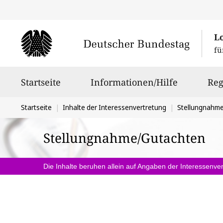
L
fü
Hauptnavigation
Startseite
Informationen/Hilfe
Reg
Sie
Startseite
Inhalte der Interessenvertretung
Stellungnahm
befinden
Stellungnahme/Gutachten
sich
hier:
Die Inhalte beruhen allein auf Angaben der Interessenver