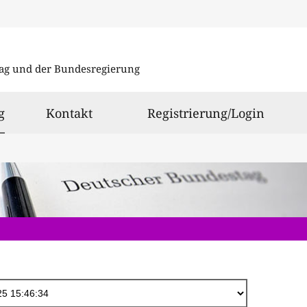
Direkt
zum
ag und der Bundesregierung
Inhalt
ausgewählt
g
Kontakt
Registrierung/Login