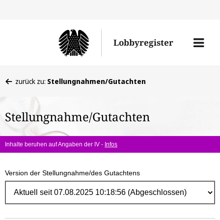
Direk
zum
Men
Lobbyregister
Inhal
öffne
Sie
zurück zu:
Stellungnahmen/Gutachten
befinden
sich
Stellungnahme/Gutachten
hier:
Inhalte beruhen auf Angaben der IV -
Infos
Version der Stellungnahme/des Gutachtens