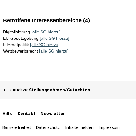
Betroffene Interessenbereiche (4)
Digitalisierung
[alle SG hierzu]
EU-Gesetzgebung
[alle SG hierzu]
Internetpolitik
[alle SG hierzu]
Wettbewerbsrecht
[alle SG hierzu]
Sie
zurück zu:
Stellungnahmen/Gutachten
befinden
sich
hier:
Interne
Hilfe
Kontakt
Newsletter
Links
Barrierefreiheit
Datenschutz
Inhalte melden
Impressum