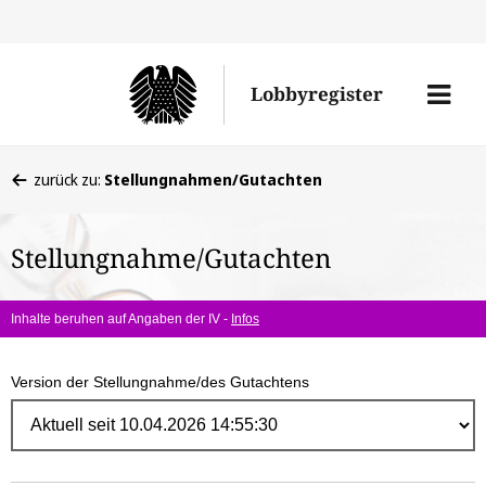
Direk
zum
Men
Lobbyregister
Inhal
öffne
Sie
zurück zu:
Stellungnahmen/Gutachten
befinden
sich
Stellungnahme/Gutachten
hier:
Inhalte beruhen auf Angaben der IV -
Infos
Version der Stellungnahme/des Gutachtens