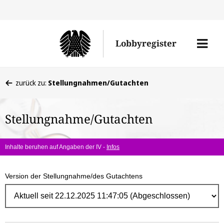
Direk
zum
Men
Lobbyregister
Inhal
öffne
Sie
zurück zu:
Stellungnahmen/Gutachten
befinden
sich
Stellungnahme/Gutachten
hier:
Inhalte beruhen auf Angaben der IV -
Infos
Version der Stellungnahme/des Gutachtens