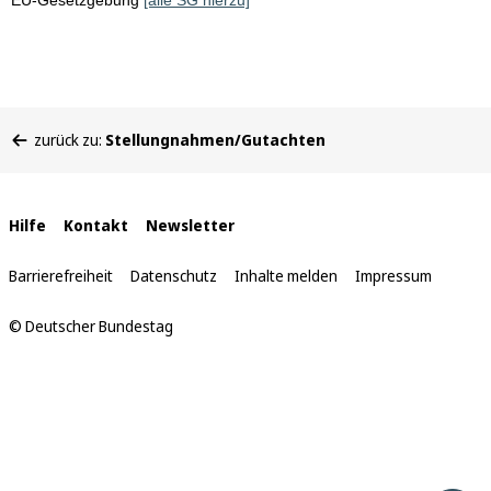
EU-Gesetzgebung
[alle SG hierzu]
Sie
zurück zu:
Stellungnahmen/Gutachten
befinden
sich
hier:
Interne
Hilfe
Kontakt
Newsletter
Links
Barrierefreiheit
Datenschutz
Inhalte melden
Impressum
© Deutscher Bundestag