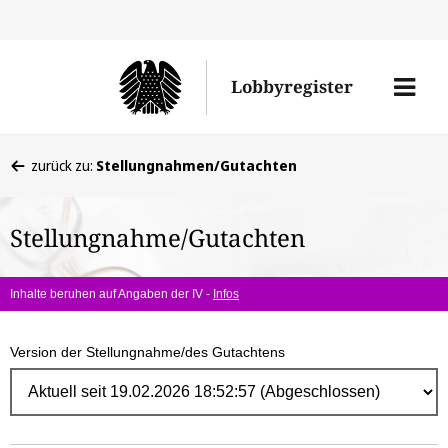
Direk
zum
Men
Lobbyregister
Inhal
öffne
Sie
zurück zu:
Stellungnahmen/Gutachten
befinden
sich
Stellungnahme/Gutachten
hier:
Inhalte beruhen auf Angaben der IV -
Infos
Version der Stellungnahme/des Gutachtens