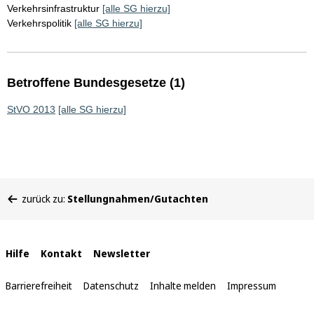
Verkehrsinfrastruktur
[alle SG hierzu]
Verkehrspolitik
[alle SG hierzu]
Betroffene Bundesgesetze (1)
StVO 2013
[alle SG hierzu]
Sie
zurück zu:
Stellungnahmen/Gutachten
befinden
sich
hier:
Interne
Hilfe
Kontakt
Newsletter
Links
Barrierefreiheit
Datenschutz
Inhalte melden
Impressum