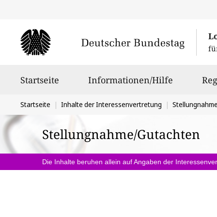
L
fü
Hauptnavigation
Startseite
Informationen/Hilfe
Reg
Sie
Startseite
Inhalte der Interessenvertretung
Stellungnahm
befinden
Stellungnahme/Gutachten
sich
hier:
Die Inhalte beruhen allein auf Angaben der Interessenver