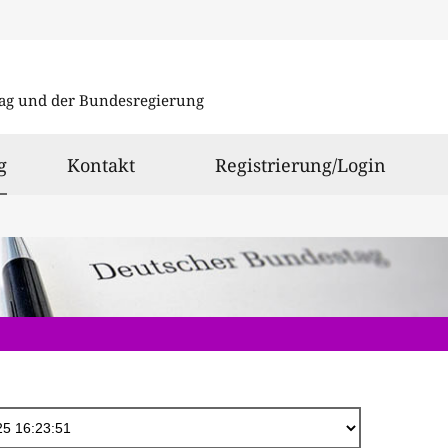
Direkt
zum
ag und der Bundesregierung
Inhalt
ausgewählt
g
Kontakt
Registrierung/Login