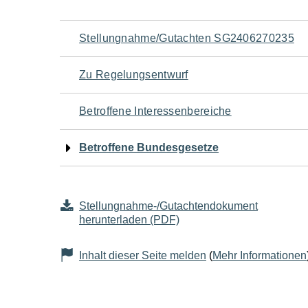
Navigation
Stellungnahme/Gutachten SG2406270235
für
Zu Regelungsentwurf
den
Betroffene Interessenbereiche
Seiteninhalt
Betroffene Bundesgesetze
Stellungnahme-/Gutachtendokument
herunterladen (PDF)
Inhalt dieser Seite melden
(
Mehr Informationen