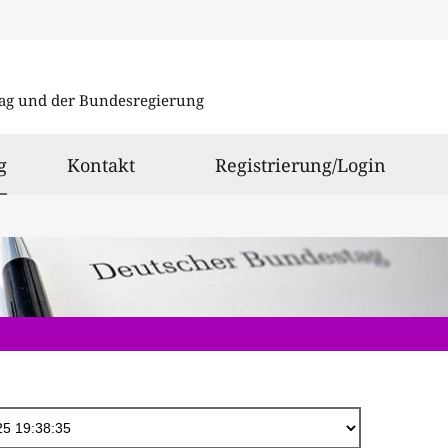
Direkt
zum
ag und der Bundesregierung
Inhalt
ausgewählt
g
Kontakt
Registrierung/Login