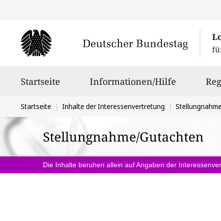
L
fü
Hauptnavigation
Startseite
Informationen/Hilfe
Reg
Sie
Startseite
Inhalte der Interessenvertretung
Stellungnahm
befinden
Stellungnahme/Gutachten
sich
hier:
Die Inhalte beruhen allein auf Angaben der Interessenver