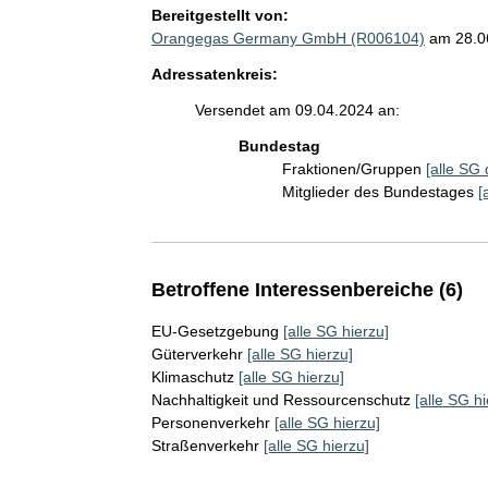
Bereitgestellt von:
Orangegas Germany GmbH (R006104)
am 28.0
Adressatenkreis:
Versendet am 09.04.2024 an:
Bundestag
Fraktionen/Gruppen
[alle SG 
Mitglieder des Bundestages
[
Betroffene Interessenbereiche (6)
EU-Gesetzgebung
[alle SG hierzu]
Güterverkehr
[alle SG hierzu]
Klimaschutz
[alle SG hierzu]
Nachhaltigkeit und Ressourcenschutz
[alle SG hi
Personenverkehr
[alle SG hierzu]
Straßenverkehr
[alle SG hierzu]