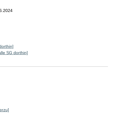
6.2024
dorthin]
alle SG dorthin]
erzu]