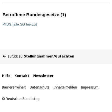
Betroffene Bundesgesetze (1)
PflBG
[alle SG hierzu]
Sie
zurück zu:
Stellungnahmen/Gutachten
befinden
sich
hier:
Interne
Hilfe
Kontakt
Newsletter
Links
Barrierefreiheit
Datenschutz
Inhalte melden
Impressum
© Deutscher Bundestag