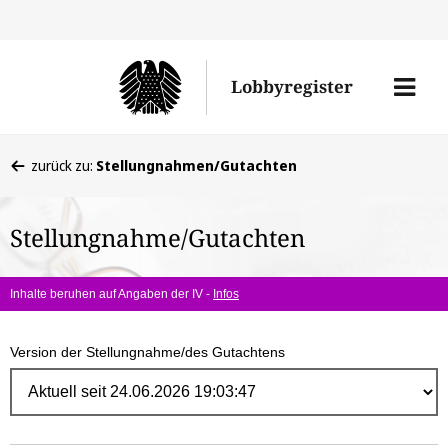
Direk
zum
Men
Lobbyregister
Inhal
öffne
Sie
zurück zu:
Stellungnahmen/Gutachten
befinden
sich
Stellungnahme/Gutachten
hier:
Inhalte beruhen auf Angaben der IV -
Infos
Version der Stellungnahme/des Gutachtens