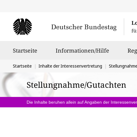
L
fü
Hauptnavigation
Startseite
Informationen/Hilfe
Reg
Sie
Startseite
Inhalte der Interessenvertretung
Stellungnahm
befinden
Stellungnahme/Gutachten
sich
hier:
Die Inhalte beruhen allein auf Angaben der Interessenver