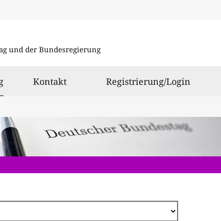
Direkt
zum
ag und der Bundesregierung
Inhalt
ausgewählt
g
Kontakt
Registrierung/Login