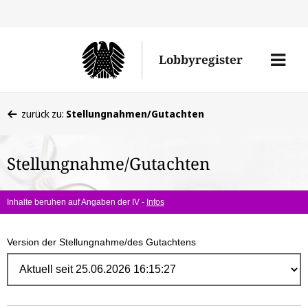
Direk
zum
Men
Lobbyregister
Inhal
öffne
Sie
zurück zu:
Stellungnahmen/Gutachten
befinden
sich
Stellungnahme/Gutachten
hier:
Inhalte beruhen auf Angaben der IV -
Infos
Version der Stellungnahme/des Gutachtens