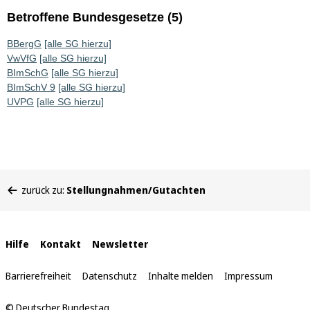
Betroffene Bundesgesetze (5)
BBergG
[alle SG hierzu]
VwVfG
[alle SG hierzu]
BImSchG
[alle SG hierzu]
BImSchV 9
[alle SG hierzu]
UVPG
[alle SG hierzu]
Sie
zurück zu:
Stellungnahmen/Gutachten
befinden
sich
hier:
Interne
Hilfe
Kontakt
Newsletter
Links
Barrierefreiheit
Datenschutz
Inhalte melden
Impressum
© Deutscher Bundestag