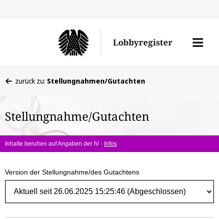
Direk
zum
Men
Lobbyregister
Inhal
öffne
Sie
zurück zu:
Stellungnahmen/Gutachten
befinden
sich
Stellungnahme/Gutachten
hier:
Inhalte beruhen auf Angaben der IV -
Infos
Version der Stellungnahme/des Gutachtens