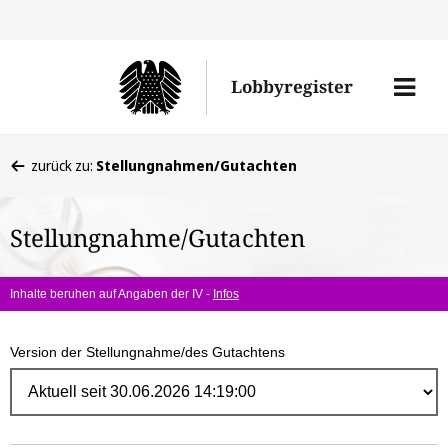
Direk
zum
Men
Lobbyregister
Inhal
öffne
Sie
zurück zu:
Stellungnahmen/Gutachten
befinden
sich
Stellungnahme/Gutachten
hier:
Inhalte beruhen auf Angaben der IV -
Infos
Version der Stellungnahme/des Gutachtens