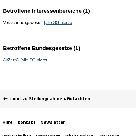
Betroffene Interessenbereiche (1)
Versicherungswesen
[alle SG hierzu]
Betroffene Bundesgesetze (1)
AltZertG
[alle SG hierzu]
Sie
zurück zu:
Stellungnahmen/Gutachten
befinden
sich
hier:
Interne
Hilfe
Kontakt
Newsletter
Links