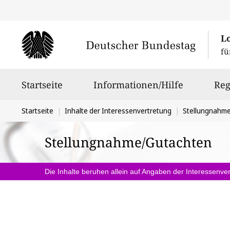
L
fü
Hauptnavigation
Startseite
Informationen/Hilfe
Reg
Sie
Startseite
Inhalte der Interessenvertretung
Stellungnahm
befinden
Stellungnahme/Gutachten
sich
hier:
Die Inhalte beruhen allein auf Angaben der Interessenver