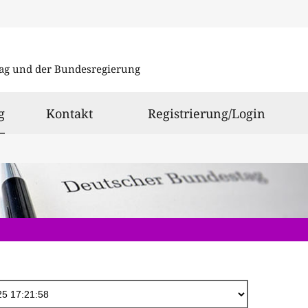
Direkt
zum
ag und der Bundesregierung
Inhalt
ausgewählt
g
Kontakt
Registrierung/Login