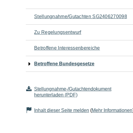
Navigation
Stellungnahme/Gutachten SG2406270098
für
Zu Regelungsentwurf
den
Betroffene Interessenbereiche
Seiteninhalt
Betroffene Bundesgesetze
Stellungnahme-/Gutachtendokument
herunterladen (PDF)
Inhalt dieser Seite melden
(
Mehr Informationen