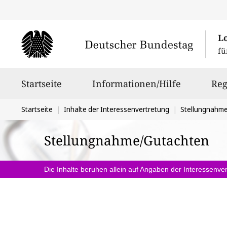
L
fü
Hauptnavigation
Startseite
Informationen/Hilfe
Reg
Sie
Startseite
Inhalte der Interessenvertretung
Stellungnahm
befinden
Stellungnahme/Gutachten
sich
hier:
Die Inhalte beruhen allein auf Angaben der Interessenver