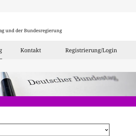
Direkt
zum
ag und der Bundesregierung
Inhalt
ausgewählt
g
Kontakt
Registrierung/Login