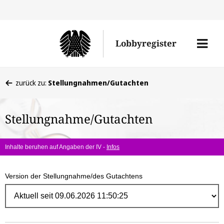
Direk
zum
Men
Lobbyregister
Inhal
öffne
Sie
zurück zu:
Stellungnahmen/Gutachten
befinden
sich
Stellungnahme/Gutachten
hier:
Inhalte beruhen auf Angaben der IV -
Infos
Version der Stellungnahme/des Gutachtens