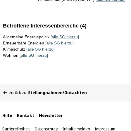
Betroffene Interessenbereiche (4)
Allgemeine Energiepolitik
[alle SG hierzu]
Erneuerbare Energien
[alle SG hierzu]
Klimaschutz
[alle SG hierzu]
Wohnen
[alle SG hierzu]
Sie
zurück zu:
Stellungnahmen/Gutachten
befinden
sich
hier:
Interne
Hilfe
Kontakt
Newsletter
Links
Barrierefreiheit
Datenschutz
Inhalte melden
Impressum