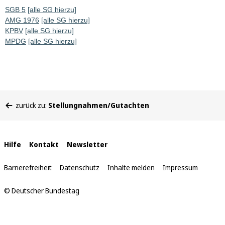
SGB 5
[alle SG hierzu]
AMG 1976
[alle SG hierzu]
KPBV
[alle SG hierzu]
MPDG
[alle SG hierzu]
Sie
zurück zu:
Stellungnahmen/Gutachten
befinden
sich
hier:
Interne
Hilfe
Kontakt
Newsletter
Links
Barrierefreiheit
Datenschutz
Inhalte melden
Impressum
© Deutscher Bundestag