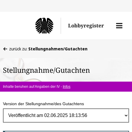
Direk
zum
Men
Lobbyregister
Inhal
öffne
Sie
zurück zu:
Stellungnahmen/Gutachten
befinden
sich
Stellungnahme/Gutachten
hier:
Inhalte beruhen auf Angaben der IV -
Infos
Version der Stellungnahme/des Gutachtens