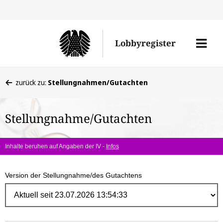
Direk
zum
Men
Lobbyregister
Inhal
öffne
Sie
zurück zu:
Stellungnahmen/Gutachten
befinden
sich
Stellungnahme/Gutachten
hier:
Inhalte beruhen auf Angaben der IV -
Infos
Version der Stellungnahme/des Gutachtens