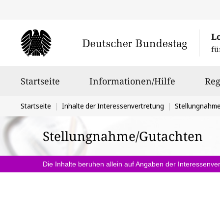
L
fü
Hauptnavigation
Startseite
Informationen/Hilfe
Reg
Sie
Startseite
Inhalte der Interessenvertretung
Stellungnahm
befinden
Stellungnahme/Gutachten
sich
hier:
Die Inhalte beruhen allein auf Angaben der Interessenver