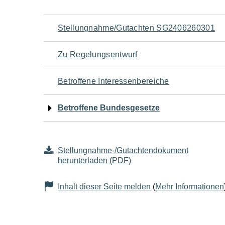
Navigation
Stellungnahme/Gutachten SG2406260301
für
Zu Regelungsentwurf
den
Betroffene Interessenbereiche
Seiteninhalt
Betroffene Bundesgesetze
Stellungnahme-/Gutachtendokument
herunterladen (PDF)
Inhalt dieser Seite melden
(
Mehr Informationen