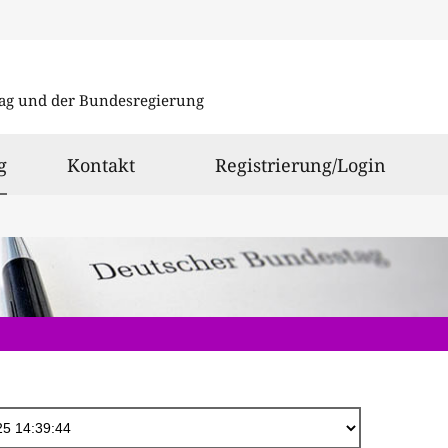
Direkt
zum
ag und der Bundesregierung
Inhalt
ausgewählt
g
Kontakt
Registrierung/Login