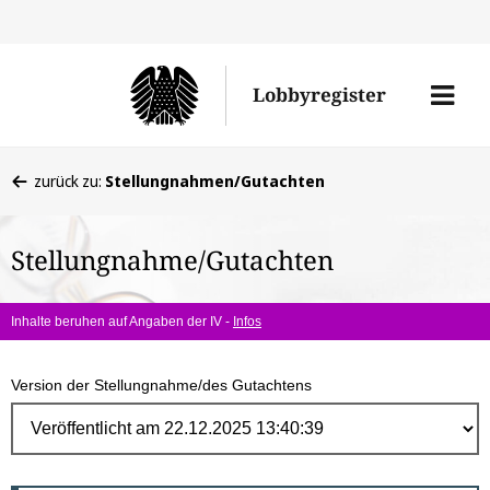
Direk
zum
Men
Lobbyregister
Inhal
öffne
Sie
zurück zu:
Stellungnahmen/Gutachten
befinden
sich
Stellungnahme/Gutachten
hier:
Inhalte beruhen auf Angaben der IV -
Infos
Version der Stellungnahme/des Gutachtens