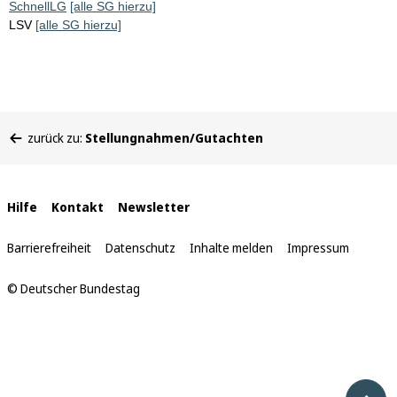
SchnellLG
[alle SG hierzu]
LSV
[alle SG hierzu]
Sie
zurück zu:
Stellungnahmen/Gutachten
befinden
sich
hier:
Interne
Hilfe
Kontakt
Newsletter
Links
Barrierefreiheit
Datenschutz
Inhalte melden
Impressum
© Deutscher Bundestag