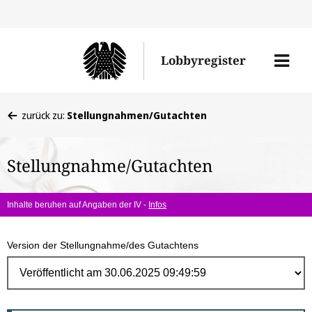
Direk
zum
Men
Lobbyregister
Inhal
öffne
Sie
zurück zu:
Stellungnahmen/Gutachten
befinden
sich
Stellungnahme/Gutachten
hier:
Inhalte beruhen auf Angaben der IV -
Infos
Version der Stellungnahme/des Gutachtens