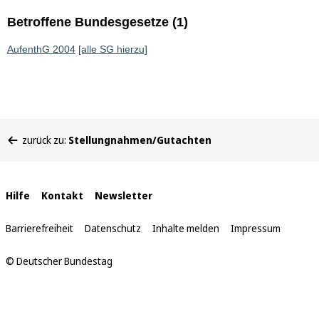
Betroffene Bundesgesetze (1)
AufenthG 2004
[alle SG hierzu]
Sie
zurück zu:
Stellungnahmen/Gutachten
befinden
sich
hier:
Interne
Hilfe
Kontakt
Newsletter
Links
Barrierefreiheit
Datenschutz
Inhalte melden
Impressum
© Deutscher Bundestag