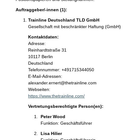
Auftraggeber/-innen (1):
Trainline Deutschland TLD GmbH
Gesellschaft mit beschränkter Haftung (GmbH)
Kontaktdaten:
Adresse:
Reinhardtstraße
31
10117
Berlin
Deutschland
Kontaktinformationen:
Telefonnummer: +491715344050
E-Mail-Adressen:
alexander.ernert@thetrainline.com
Webseiten:
https://www.thetrainline.com/
Vertretungsberechtigte Person(en):
Peter Wood
Funktion: Geschäftsführer
Lisa Hilier