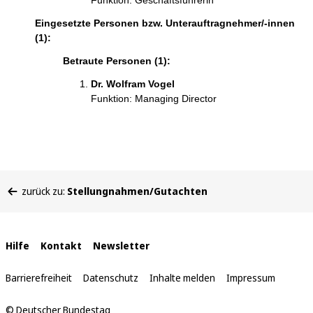
Funktion: Geschäftsführerin
Eingesetzte Personen bzw. Unterauftragnehmer/-innen
(1):
Betraute Personen (1):
Dr. Wolfram Vogel
Funktion: Managing Director
Sie
zurück zu:
Stellungnahmen/Gutachten
befinden
sich
hier:
Interne
Hilfe
Kontakt
Newsletter
Links
Barrierefreiheit
Datenschutz
Inhalte melden
Impressum
© Deutscher Bundestag