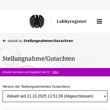
Direk
zum
Men
Lobbyregister
Inhal
öffne
Sie
zurück zu:
Stellungnahmen/Gutachten
befinden
sich
Stellungnahme/Gutachten
hier:
Inhalte beruhen auf Angaben der IV -
Infos
Version der Stellungnahme/des Gutachtens