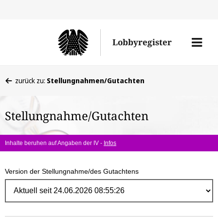
Direk
zum
Men
Lobbyregister
Inhal
öffne
Sie
zurück zu:
Stellungnahmen/Gutachten
befinden
sich
Stellungnahme/Gutachten
hier:
Inhalte beruhen auf Angaben der IV -
Infos
Version der Stellungnahme/des Gutachtens