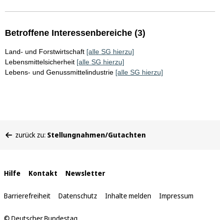
Betroffene Interessenbereiche (3)
Land- und Forstwirtschaft
[alle SG hierzu]
Lebensmittelsicherheit
[alle SG hierzu]
Lebens- und Genussmittelindustrie
[alle SG hierzu]
Sie
zurück zu:
Stellungnahmen/Gutachten
befinden
sich
hier:
Interne
Hilfe
Kontakt
Newsletter
Links
Barrierefreiheit
Datenschutz
Inhalte melden
Impressum
© Deutscher Bundestag