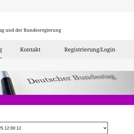
Direkt
zum
ag und der Bundesregierung
Inhalt
ausgewählt
g
Kontakt
Registrierung/Login