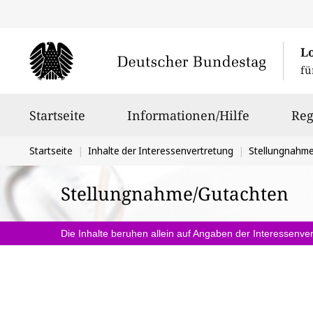
L
fü
Hauptnavigation
Startseite
Informationen/Hilfe
Reg
Sie
Startseite
Inhalte der Interessenvertretung
Stellungnahm
befinden
Stellungnahme/Gutachten
sich
hier:
Die Inhalte beruhen allein auf Angaben der Interessenver