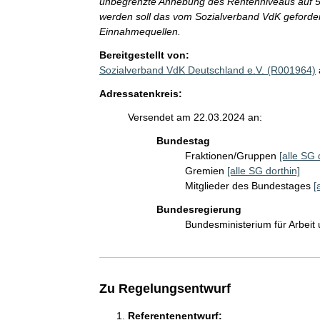
unbegrenzte Anhebung des Rentenniveaus auf 53
werden soll das vom Sozialverband VdK geforde
Einnahmequellen.
Bereitgestellt von:
Sozialverband VdK Deutschland e.V. (R001964)
Adressatenkreis:
Versendet am 22.03.2024 an:
Bundestag
Fraktionen/Gruppen
[alle SG 
Gremien
[alle SG dorthin]
Mitglieder des Bundestages
[
Bundesregierung
Bundesministerium für Arbeit
Zu Regelungsentwurf
Referentenentwurf: