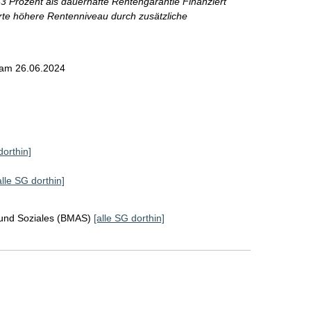
 Prozent als dauerhafte Rentengarantie Finanziert
rte höhere Rentenniveau durch zusätzliche
am 26.06.2024
dorthin]
alle SG dorthin]
 und Soziales (BMAS)
[alle SG dorthin]