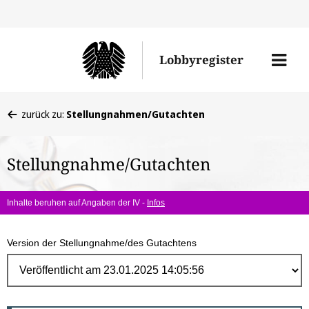
Direk
zum
Men
Lobbyregister
Inhal
öffne
Sie
zurück zu:
Stellungnahmen/Gutachten
befinden
sich
Stellungnahme/Gutachten
hier:
Inhalte beruhen auf Angaben der IV -
Infos
Version der Stellungnahme/des Gutachtens