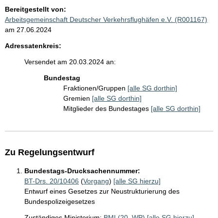
Bereitgestellt von:
Arbeitsgemeinschaft Deutscher Verkehrsflughäfen e.V. (R001167)
am 27.06.2024
Adressatenkreis:
Versendet am 20.03.2024 an:
Bundestag
Fraktionen/Gruppen
[alle SG dorthin]
Gremien
[alle SG dorthin]
Mitglieder des Bundestages
[alle SG dorthin]
Zu Regelungsentwurf
Bundestags-Drucksachennummer:
BT-Drs. 20/10406
(
Vorgang
)
[alle SG hierzu]
Entwurf eines Gesetzes zur Neustrukturierung des
Bundespolizeigesetzes
Zuständiges Ministerium:
BMI (20. WP)
[alle SG hierzu]