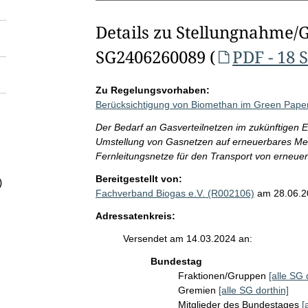
Details zu Stellungnahme/
SG2406260089 (
PDF - 18 
Zu Regelungsvorhaben:
Berücksichtigung von Biomethan im Green Paper 
Der Bedarf an Gasverteilnetzen im zukünftigen E
Umstellung von Gasnetzen auf erneuerbares Met
Fernleitungsnetze für den Transport von erneu
Bereitgestellt von:
)
Fachverband Biogas e.V. (R002106)
am 28.06.2
Adressatenkreis:
Versendet am 14.03.2024 an:
Bundestag
Fraktionen/Gruppen
[alle SG 
Gremien
[alle SG dorthin]
Mitglieder des Bundestages
[