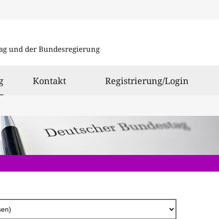
Direkt
zum
ag und der Bundesregierung
Inhalt
ausgewählt
g
Kontakt
Registrierung/Login