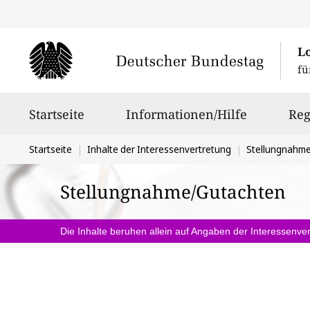
L
fü
Hauptnavigation
Startseite
Informationen/Hilfe
Reg
Sie
Startseite
Inhalte der Interessenvertretung
Stellungnahm
befinden
Stellungnahme/Gutachten
sich
hier:
Die Inhalte beruhen allein auf Angaben der Interessenver