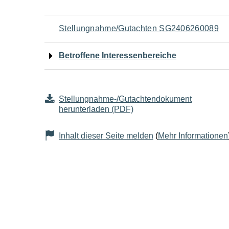
Navigation
Stellungnahme/Gutachten SG2406260089
für
Betroffene Interessenbereiche
den
Seiteninhalt
Stellungnahme-/Gutachtendokument
herunterladen (PDF)
Inhalt dieser Seite melden
(
Mehr Informationen