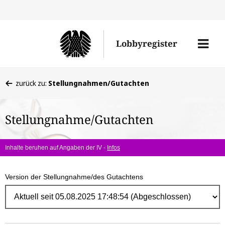
Direk
zum
Men
Lobbyregister
Inhal
öffne
Sie
zurück zu:
Stellungnahmen/Gutachten
befinden
sich
Stellungnahme/Gutachten
hier:
Inhalte beruhen auf Angaben der IV -
Infos
Version der Stellungnahme/des Gutachtens