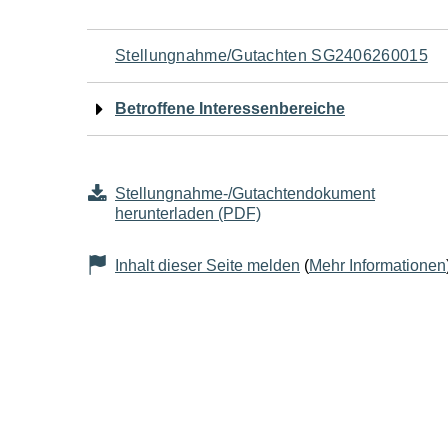
Navigation
Stellungnahme/Gutachten SG2406260015
für
Betroffene Interessenbereiche
den
Seiteninhalt
Stellungnahme-/Gutachtendokument
herunterladen (PDF)
Inhalt dieser Seite melden
(
Mehr Informationen