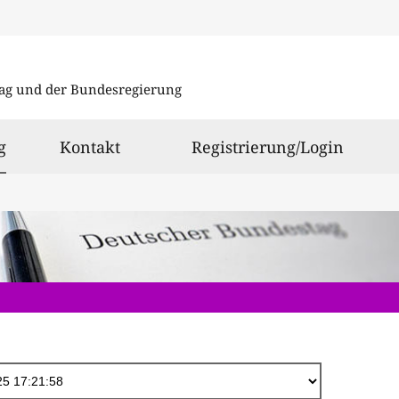
Direkt
zum
ag und der Bundesregierung
Inhalt
ausgewählt
g
Kontakt
Registrierung/Login