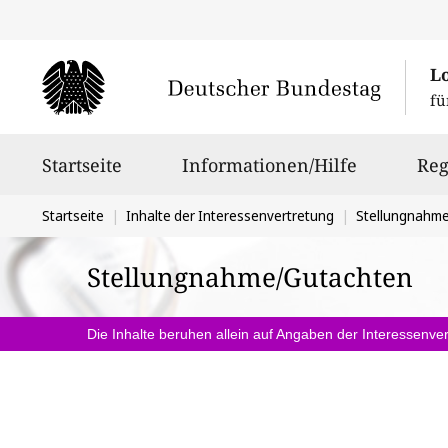
L
fü
Hauptnavigation
Startseite
Informationen/Hilfe
Reg
Sie
Startseite
Inhalte der Interessenvertretung
Stellungnahm
befinden
Stellungnahme/Gutachten
sich
hier:
Die Inhalte beruhen allein auf Angaben der Interessenver