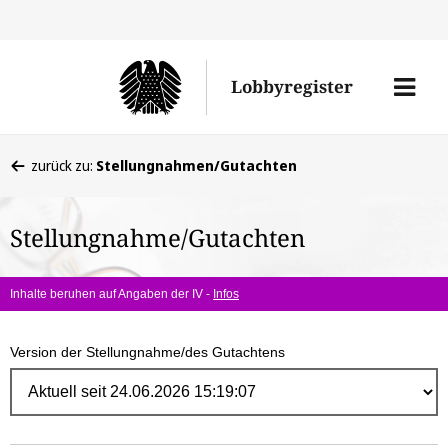
Direk
zum
Men
Lobbyregister
Inhal
öffne
Sie
zurück zu:
Stellungnahmen/Gutachten
befinden
sich
Stellungnahme/Gutachten
hier:
Inhalte beruhen auf Angaben der IV -
Infos
Version der Stellungnahme/des Gutachtens