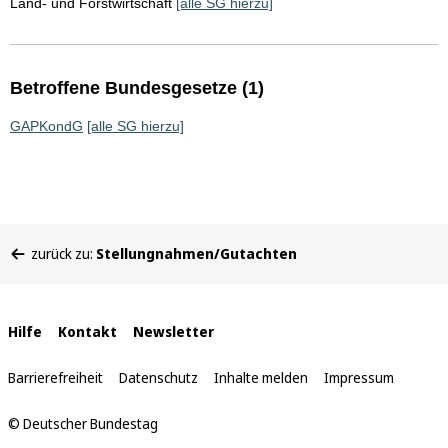
Land- und Forstwirtschaft
[alle SG hierzu]
Betroffene Bundesgesetze (1)
GAPKondG
[alle SG hierzu]
Sie
zurück zu:
Stellungnahmen/Gutachten
befinden
sich
hier:
Interne
Hilfe
Kontakt
Newsletter
Links
Barrierefreiheit
Datenschutz
Inhalte melden
Impressum
© Deutscher Bundestag