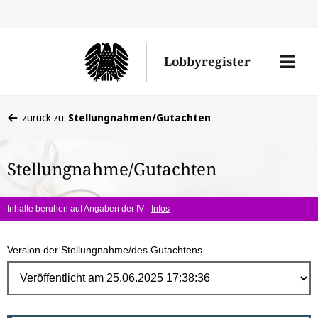
Direk
zum
Men
Lobbyregister
Inhal
öffne
Sie
zurück zu:
Stellungnahmen/Gutachten
befinden
sich
Stellungnahme/Gutachten
hier:
Inhalte beruhen auf Angaben der IV -
Infos
Version der Stellungnahme/des Gutachtens