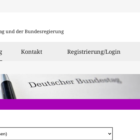
Direkt
zum
ag und der Bundesregierung
Inhalt
ausgewählt
g
Kontakt
Registrierung/Login