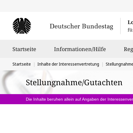
L
fü
Hauptnavigation
Startseite
Informationen/Hilfe
Reg
Sie
Startseite
Inhalte der Interessenvertretung
Stellungnahm
befinden
Stellungnahme/Gutachten
sich
hier:
Die Inhalte beruhen allein auf Angaben der Interessenver