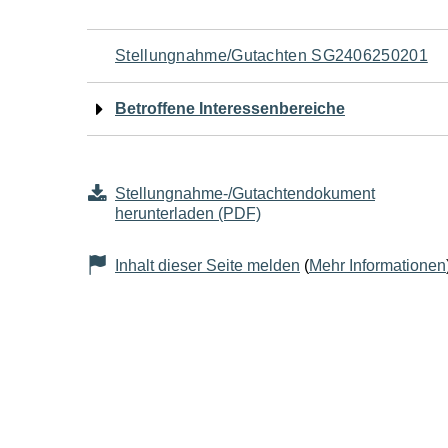
Navigation
Stellungnahme/Gutachten SG2406250201
für
Betroffene Interessenbereiche
den
Seiteninhalt
Stellungnahme-/Gutachtendokument
herunterladen (PDF)
Inhalt dieser Seite melden
(
Mehr Informationen