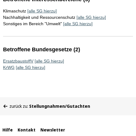
Klimaschutz
[alle SG hierzu]
Nachhaltigkeit und Ressourcenschutz
[alle SG hierzu]
Sonstiges im Bereich "Umwelt"
[alle SG hierzu]
Betroffene Bundesgesetze (2)
ErsatzbaustoffV
[alle SG hierzu]
KrWG
[alle SG hierzu]
Sie
zurück zu:
Stellungnahmen/Gutachten
befinden
sich
hier:
Interne
Hilfe
Kontakt
Newsletter