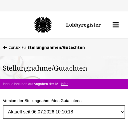
Direk
zum
Men
Lobbyregister
Inhal
öffne
Sie
zurück zu:
Stellungnahmen/Gutachten
befinden
sich
Stellungnahme/Gutachten
hier:
Inhalte beruhen auf Angaben der IV -
Infos
Version der Stellungnahme/des Gutachtens