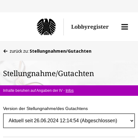
Direk
zum
Men
Lobbyregister
Inhal
öffne
Sie
zurück zu:
Stellungnahmen/Gutachten
befinden
sich
Stellungnahme/Gutachten
hier:
Inhalte beruhen auf Angaben der IV -
Infos
Version der Stellungnahme/des Gutachtens