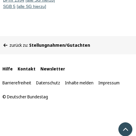
BPflV 1994
[alle SG hierzu]
SGB 5
[alle SG hierzu]
Sie
zurück zu:
Stellungnahmen/Gutachten
befinden
sich
hier:
Interne
Hilfe
Kontakt
Newsletter
Links
Barrierefreiheit
Datenschutz
Inhalte melden
Impressum
© Deutscher Bundestag
Nach