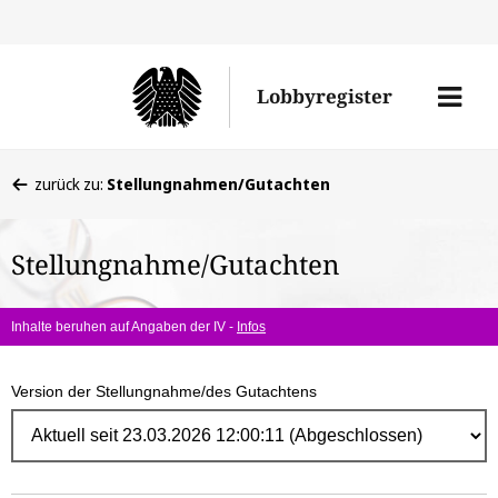
Direk
zum
Men
Lobbyregister
Inhal
öffne
Sie
zurück zu:
Stellungnahmen/Gutachten
befinden
sich
Stellungnahme/Gutachten
hier:
Inhalte beruhen auf Angaben der IV -
Infos
Version der Stellungnahme/des Gutachtens