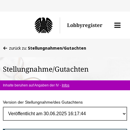
Direk
zum
Men
Lobbyregister
Inhal
öffne
Sie
zurück zu:
Stellungnahmen/Gutachten
befinden
sich
Stellungnahme/Gutachten
hier:
Inhalte beruhen auf Angaben der IV -
Infos
Version der Stellungnahme/des Gutachtens