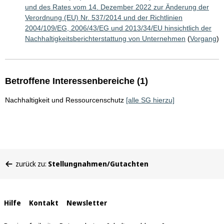
und des Rates vom 14. Dezember 2022 zur Änderung der
Verordnung (EU) Nr. 537/2014 und der Richtlinien
2004/109/EG, 2006/43/EG und 2013/34/EU hinsichtlich der
Nachhaltigkeitsberichterstattung von Unternehmen
(
Vorgang
)
Betroffene Interessenbereiche (1)
Nachhaltigkeit und Ressourcenschutz
[alle SG hierzu]
Sie
zurück zu:
Stellungnahmen/Gutachten
befinden
sich
hier:
Interne
Hilfe
Kontakt
Newsletter
Links