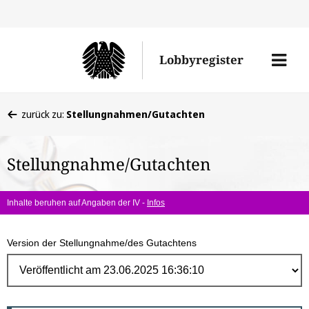
Direk
zum
Men
Lobbyregister
Inhal
öffne
Sie
zurück zu:
Stellungnahmen/Gutachten
befinden
sich
Stellungnahme/Gutachten
hier:
Inhalte beruhen auf Angaben der IV -
Infos
Version der Stellungnahme/des Gutachtens